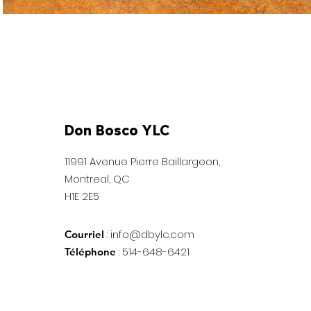
Don Bosco YLC
11991 Avenue Pierre Baillargeon,
Montreal, QC
H1E 2E5
:
info@dbylc.com
Courriel
: 514-648-6421
Téléphone