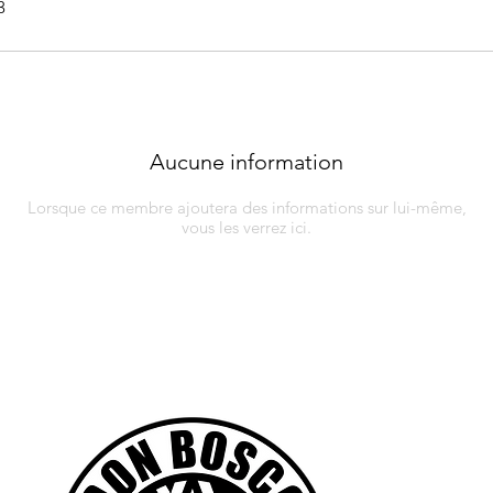
3
Aucune information
Lorsque ce membre ajoutera des informations sur lui-même,
vous les verrez ici.