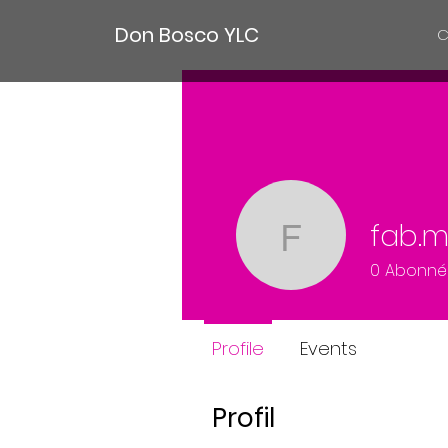
Don Bosco YLC
C
fab.
fab.morg
0
Abonné
Profile
Events
Profil