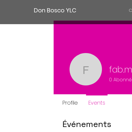
Don Bosco YLC
C
fab.
fab.morg
0
Abonné
Profile
Events
Événements