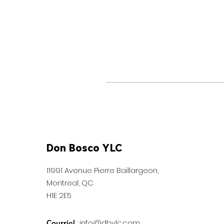
Don Bosco YLC
11991 Avenue Pierre Baillargeon,
Montreal, QC
H1E 2E5
:
info@dbylc.com
Courriel